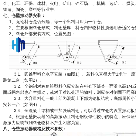
金、化工、环保、建材、火电、矿山、碎石场、、机械、选矿、、煤炭
铸造、陶瓷、磨料等行业中。
七、仓壁振动器
安装：
1、无论料仓是否分隔，每一个出料口即为一个仓。
2、主要根据料仓形式、料仓壁厚、料仓内部物料性质选用合适的仓
3、料仓外部安装方式、位置见图：
3.1、圆锥型料仓水平安装（如图1）、若料仓直径大于1米时，应高于
装第二台（如图2）。
3.2、全钢制对称角锥型料仓应安装在料仓下部某一面沿仓高1/4或
面或拐角部也产生振动，或对于难以处理的物料，则应在对侧面不同高
3.3、大容量料仓一般上部为混凝土下部为钢板结构，底部周长小于4
安装一台（如图4）。
3.4、全混凝土结构或带加强筋料仓，可以通过在仓内设置振动板
4、根据仓壁振动器的高频振动且料仓钢板弹性较小的特点，应保证
激振力应调节到料仓物料不产生闭塞为宜。
八、仓壁振动器规格及
技术参数：