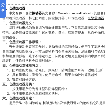
一、
：
仓壁振动器
中文名称：仓壁
英文名称：Warehouse wall vibrator
振动器
相附着式振动器，料仓防闭塞，除尘振打器，环保振动器，
仓壁震动器
二、仓壁振动器定义
：
是以
为激振源的节能通用型产品，它是靠高频振动和冲击
振动电机
带电、成分偏析等原因而引起的架桥、搭拱、堵塞等现象，从而使物料
需的设备。
三、仓壁振动器
工作原理：
当仓壁振动器装置工作时，振动电机的高速转动，便产生了对料仓
器装置的周期性振动，一方面使物料与仓壁脱离接触、消除物料与仓壁
和加速度的影响，处于不稳定状态，从而有效地克服物料的内摩擦力和
稳定性，使物料从料仓口顺利排出。
四、仓壁振动器性能特点：
1、防闭塞能力强、功耗低、效果好、防闭塞能力可调，适用范围广
2、具有重量轻，噪音低，使用寿命长，易于自动控制等优越性；
3、安装和维修方便。
五、仓壁振动器
分类：
1、按使用场所分为普通型和防爆型两种；
2、按使用电源分为单相和三相两种。
六、仓壁振动器用途：
是用于防止和消除料仓,料罐,溜槽以及管状通道内的物料粘仓和起拱