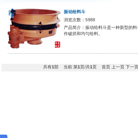
振动给料斗
浏览次数：5988
产品简介：振动给料斗是一种新型的料
作破拱和均匀给料。
共有
1
部 当前:第
1
页/共
1
页 首页 上一页 下一