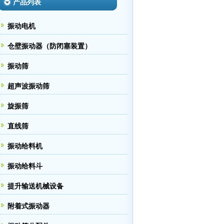
产品列表
振动电机
仓壁振动器（防闭塞装置）
振动筛
超声波振动筛
旋振筛
直线筛
振动给料机
振动给料斗
提升输送机械设备
附着式振动器