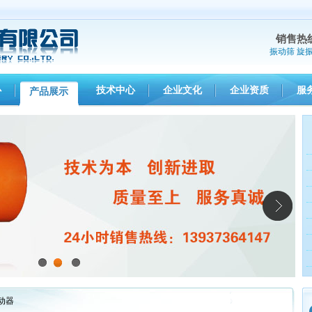
销售热
振动筛
旋
心
技术中心
企业文化
企业资质
服
产品展示
1
2
3
动器