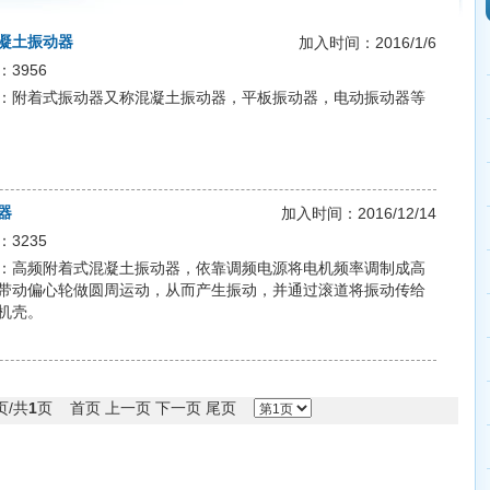
凝土振动器
加入时间：2016/1/6
3956
：附着式振动器又称混凝土振动器，平板振动器，电动振动器等
器
加入时间：2016/12/14
3235
：高频附着式混凝土振动器，依靠调频电源将电机频率调制成高
带动偏心轮做圆周运动，从而产生振动，并通过滚道将振动传给
机壳。
页/共
1
页 首页 上一页 下一页 尾页