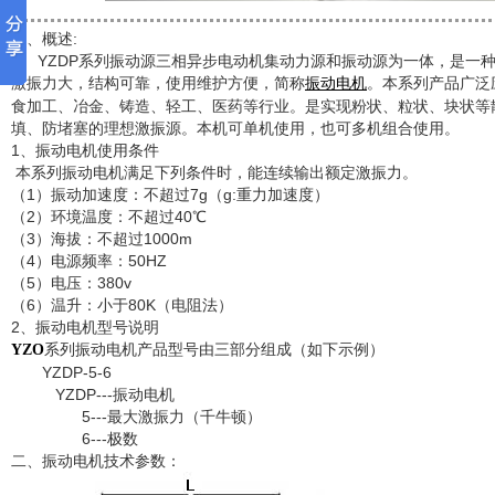
一、概述:
YZDP系列振动源三相异步电动机集动力源和振动源为一体，是一种
激振力大，结构可靠，使用维护方便，简称
。本系列产品广泛
振动电机
食加工、冶金、铸造、轻工、医药等行业。是实现粉状、粒状、块状等
填、防堵塞的理想激振源。本机可单机使用，也可多机组合使用。
1、振动电机使用条件
本系列振动电机满足下列条件时，能连续输出额定激振力。
（1）振动加速度：不超过7g（g:重力加速度）
（2）环境温度：不超过40℃
（3）海拔：不超过1000m
（4）电源频率：50HZ
（5）电压：380v
（6）温升：小于80K（电阻法）
2、振动电机型号说明
系列振动电机产品型号由三部分组成（如下示例）
YZO
YZDP-5-6
YZDP---振动电机
5---最大激振力（千牛顿）
6---极数
二、振动电机技术参数：