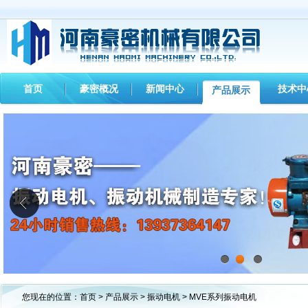
首页
豪密概况
新闻中心
技术中
产品展示
1
2
3
您现在的位置：
首页
>
产品展示
>
振动电机
> MVE系列振动电机