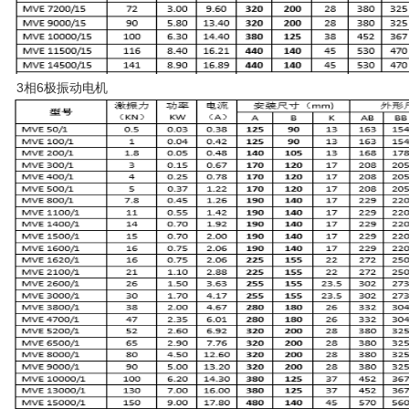
3相6极振动电机