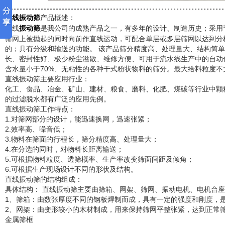
产品概述：
直线振动筛
直线
是我公司的成熟产品之一，有多年的设计、制造历史；采用
振动筛
筛网上被抛起的同时向前作直线运动，可配合单层或多层筛网以达到分
的；具有分级和输送的功能。 该产品筛分精度高、处理量大、结构简
长、密封性好、极少粉尘溢散、维修方便、可用于流水线生产中的自动化作
含水量小于70%、无粘性的各种干式粉状物料的筛分。最大给料粒度不大
直线振动筛主要应用行业：
化工、食品、冶金、矿山、建材、粮食、磨料、化肥、煤碳等行业中颗
的过滤脱水都有广泛的应用先例。
直线振动筛工作特点：
1.对筛网部分的设计，能迅速换网，迅速张紧；
2.效率高、噪音低；
3.物料在筛面的行程长，筛分精度高、处理量大；
4.在分选的同时，对物料长距离输送；
5.可根据物料粒度、透筛概率、生产率改变筛面间距及倾角；
6.可根据生产现场设计不同的形状及结构。
直线振动筛的结构组成：
具体结构： 直线振动筛主要由筛箱、网架、筛网、振动电机、电机台
1、筛箱：由数张厚度不同的钢板焊制而成，具有一定的强度和刚度，
2、网架：由变形较小的木材制成，用来保持筛网平整张紧，达到正常
金属筛框