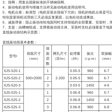
3、筛网：用复合国家标准的不锈钢筛网。
4、振动电机使用与维修方法祥见振动电机使用说明书。
5、电机台座：标准型（电机安装在筛箱下方的）筛机的电机台座是可
特别是新筛机试用前三天必须反复紧固，以免松动造成事故。
6、减振弹簧：阻止振动传给地面同时支持筛箱的全部重量。安装时，
7、支架：由槽钢组成，支撑着振动筛主体。安装时支柱必须垂直于地
直线振动筛结构示意图：
直线振动筛基本参数：
筛
筛面尺寸
面
网孔尺寸
处理量
振次
双振幅
型号l
（mm）
层
（目/m）
（t/h）
（r.p.m）
（mm
数
XJS-520-1
1
0.05-5
960
6-7
XJS-520-2
500×2000
2
2-200
0.05-5
960
6-7
XJS-520-3
3
0.03-5
1450
4-6
XJS-525-1
1
0.06-8
960
5-7
XJS-525-2
2
0.06-8
1450
4-6
XJS-525-3
3
0.06-8
960
6-8