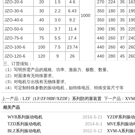
JZO-20-6
20
1.5
4.6
270
224
35
16
JZO-30-6
30
2.2
6.43
350
180
35
19
1000
JZO-40-6
40
3.0
9.2
350
180
35
19
JZO-50-6
50
3.7
11.4
390
195
35
22
JZO-75-6
75
5.5
17.4
440
260
37
24
JZO-100-6
100
7.5
23.74
440
260
40
26
JZO-120-6
120
9
26
440
280
45
26
三、订货须知：
（1）写明所需产品的规格、功率、激振力、极数、数量。
（2）对面漆有无特殊要求。
（3）对电机引出线有无物殊要求。
（4）可定制特殊参数的振动电机，如特殊电压、特殊安装尺寸等
上一产品：
下一产品：
LZF（LF/ZF/HBF/XZDF）系列防闭塞装置
XV
相关产品
2016-5-21
WVB系列振动电机
YZDP系列振
2014-6-1
TZD系列振动电机
MVE系列振动
2011-5-12
BLZ系列振动电机
XVM-A系列