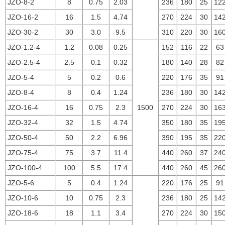
JZO-8-2
8
0.75
2.03
236
180
25
12
JZO-16-2
16
1.5
4.74
270
224
30
14
JZO-30-2
30
3.0
9.5
310
220
30
16
JZO-1.2-4
1.2
0.08
0.25
152
116
22
63
JZO-2.5-4
2.5
0.1
0.32
180
140
28
82
JZO-5-4
5
0.2
0.6
220
176
35
91
JZO-8-4
8
0.4
1.24
236
180
30
14
JZO-16-4
16
0.75
2.3
1500
270
224
30
16
JZO-32-4
32
1.5
4.74
350
180
35
19
JZO-50-4
50
2.2
6.96
390
195
35
22
JZO-75-4
75
3.7
11.4
440
260
37
24
JZO-100-4
100
5.5
17.4
440
260
45
26
JZO-5-6
5
0.4
1.24
220
176
25
91
JZO-10-6
10
0.75
2.3
236
180
25
14
JZO-18-6
18
1.1
3.4
270
224
30
15