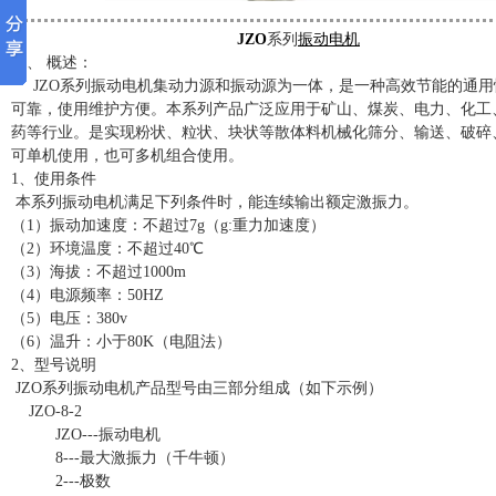
JZO
系列
振动电机
一、 概述：
JZO系列振动电机集动力源和振动源为一体，是一种高效节能的通用
可靠，使用维护方便。本系列产品广泛应用于矿山、煤炭、电力、化工
药等行业。是实现粉状、粒状、块状等散体料机械化筛分、输送、破碎
可单机使用，也可多机组合使用。
1、使用条件
本系列振动电机满足下列条件时，能连续输出额定激振力。
（1）振动加速度：不超过7g（g:重力加速度）
（2）环境温度：不超过40℃
（3）海拔：不超过1000m
（4）电源频率：50HZ
（5）电压：380v
（6）温升：小于80K（电阻法）
2、型号说明
JZO系列振动电机产品型号由三部分组成（如下示例）
JZO-8-2
JZO---振动电机
8---最大激振力（千牛顿）
2---极数