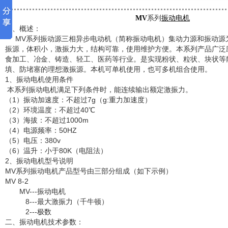
MV
系列
振动电机
一、概述：
MV系列振动源三相异步电动机（简称振动电机）集动力源和振动源
振源，体积小，激振力大，结构可靠，使用维护方便。本系列产品广泛
食加工、冶金、铸造、轻工、医药等行业。是实现粉状、粒状、块状等
填、防堵塞的理想激振源。本机可单机使用，也可多机组合使用。
1、振动电机使用条件
本系列振动电机满足下列条件时，能连续输出额定激振力。
（1）振动加速度：不超过7g（g:重力加速度）
（2）环境温度：不超过40℃
（3）海拔：不超过1000m
（4）电源频率：50HZ
（5）电压：380v
（6）温升：小于80K（电阻法）
2、振动电机型号说明
MV系列振动电机产品型号由三部分组成（如下示例）
MV 8-2
MV---振动电机
8---最大激振力（千牛顿）
2---极数
二、振动电机技术参数：