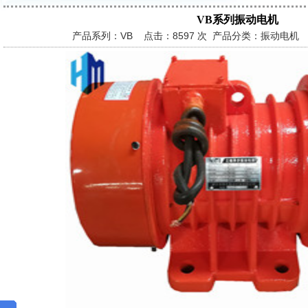
VB系列振动电机
产品系列：VB 点击：
8597 次 产品分类：振动电机 发