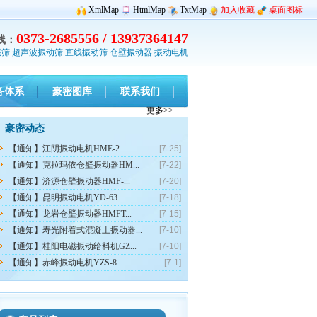
XmlMap
HtmlMap
TxtMap
加入收藏
桌面图标
0373-2685556 / 13937364147
线：
振筛
超声波振动筛
直线振动筛
仓壁振动器
振动电机
务体系
豪密图库
联系我们
更多>>
豪密动态
【通知】江阴振动电机HME-2...
[7-25]
【通知】克拉玛依仓壁振动器HM...
[7-22]
【通知】济源仓壁振动器HMF-...
[7-20]
【通知】昆明振动电机YD-63...
[7-18]
【通知】龙岩仓壁振动器HMFT...
[7-15]
【通知】寿光附着式混凝土振动器...
[7-10]
【通知】桂阳电磁振动给料机GZ...
[7-10]
【通知】赤峰振动电机YZS-8...
[7-1]