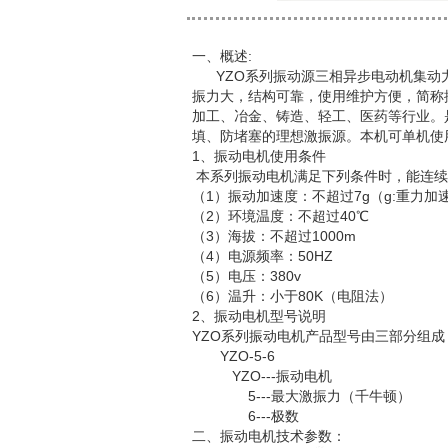
一、概述:
YZO系列振动源三相异步电动机集动
振力大，结构可靠，使用维护方便，简称
加工、冶金、铸造、轻工、医药等行业。
填、防堵塞的理想激振源。本机可单机使
1、振动电机使用条件
本系列振动电机满足下列条件时，能连续
（1）振动加速度：不超过7g（g:重力加
（2）环境温度：不超过40℃
（3）海拔：不超过1000m
（4）电源频率：50HZ
（5）电压：380v
（6）温升：小于80K（电阻法）
2、振动电机型号说明
YZO系列振动电机产品型号由三部分组
YZO-5-6
YZO---振动电机
5---最大激振力（千牛顿）
6---极数
二、振动电机技术参数：