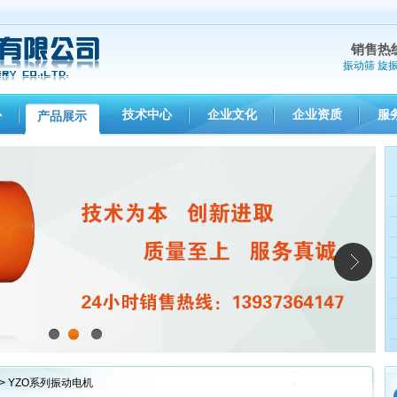
销售热
振动筛
旋
心
技术中心
企业文化
企业资质
服
产品展示
1
2
3
> YZO系列振动电机