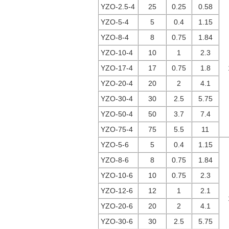
YZO-2.5-4
25
0.25
0.58
YZO-5-4
5
0.4
1.15
YZO-8-4
8
0.75
1.84
YZO-10-4
10
1
2.3
YZO-17-4
17
0.75
1.8
YZO-20-4
20
2
4.1
YZO-30-4
30
2.5
5.75
YZO-50-4
50
3.7
7.4
YZO-75-4
75
5.5
11
YZO-5-6
5
0.4
1.15
YZO-8-6
8
0.75
1.84
YZO-10-6
10
0.75
2.3
YZO-12-6
12
1
2.1
YZO-20-6
20
2
4.1
YZO-30-6
30
2.5
5.75