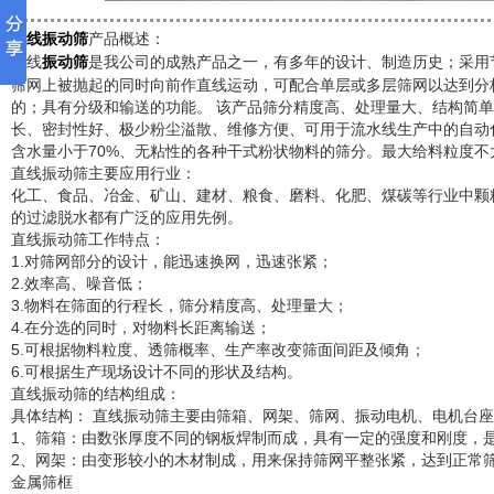
产品概述：
直线振动筛
直线
是我公司的成熟产品之一，有多年的设计、制造历史；采用
振动筛
筛网上被抛起的同时向前作直线运动，可配合单层或多层筛网以达到分
的；具有分级和输送的功能。 该产品筛分精度高、处理量大、结构简
长、密封性好、极少粉尘溢散、维修方便、可用于流水线生产中的自动化作
含水量小于70%、无粘性的各种干式粉状物料的筛分。最大给料粒度不大
直线振动筛主要应用行业：
化工、食品、冶金、矿山、建材、粮食、磨料、化肥、煤碳等行业中颗
的过滤脱水都有广泛的应用先例。
直线振动筛工作特点：
1.对筛网部分的设计，能迅速换网，迅速张紧；
2.效率高、噪音低；
3.物料在筛面的行程长，筛分精度高、处理量大；
4.在分选的同时，对物料长距离输送；
5.可根据物料粒度、透筛概率、生产率改变筛面间距及倾角；
6.可根据生产现场设计不同的形状及结构。
直线振动筛的结构组成：
具体结构： 直线振动筛主要由筛箱、网架、筛网、振动电机、电机台
1、筛箱：由数张厚度不同的钢板焊制而成，具有一定的强度和刚度，
2、网架：由变形较小的木材制成，用来保持筛网平整张紧，达到正常
金属筛框