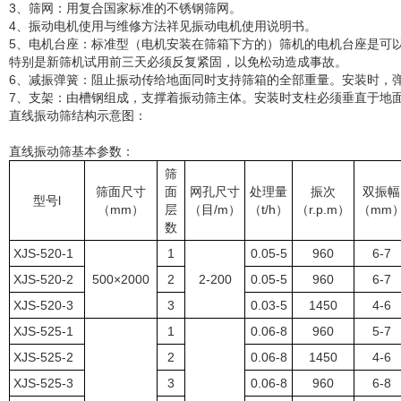
3、筛网：用复合国家标准的不锈钢筛网。
4、振动电机使用与维修方法祥见振动电机使用说明书。
5、电机台座：标准型（电机安装在筛箱下方的）筛机的电机台座是可
特别是新筛机试用前三天必须反复紧固，以免松动造成事故。
6、减振弹簧：阻止振动传给地面同时支持筛箱的全部重量。安装时，
7、支架：由槽钢组成，支撑着振动筛主体。安装时支柱必须垂直于地
直线振动筛结构示意图：
直线振动筛基本参数：
筛
筛面尺寸
面
网孔尺寸
处理量
振次
双振幅
型号l
（mm）
层
（目/m）
（t/h）
（r.p.m）
（mm
数
XJS-520-1
1
0.05-5
960
6-7
XJS-520-2
500×2000
2
2-200
0.05-5
960
6-7
XJS-520-3
3
0.03-5
1450
4-6
XJS-525-1
1
0.06-8
960
5-7
XJS-525-2
2
0.06-8
1450
4-6
XJS-525-3
3
0.06-8
960
6-8