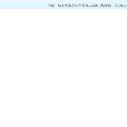
地址：新乡市卫滨区八里营工业园 QQ客服：37095553 电