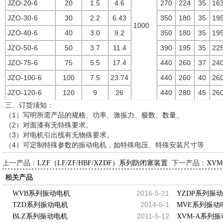
JZO-20-6
20
1.5
4.6
270
224
35
16
JZO-30-6
30
2.2
6.43
350
180
35
19
1000
JZO-40-6
40
3.0
9.2
350
180
35
19
JZO-50-6
50
3.7
11.4
390
195
35
22
JZO-75-6
75
5.5
17.4
440
260
37
24
JZO-100-6
100
7.5
23.74
440
260
40
26
JZO-120-6
120
9
26
440
280
45
26
三、订货须知：
（1）写明所需产品的规格、功率、激振力、极数、数量。
（2）对面漆有无特殊要求。
（3）对电机引出线有无物殊要求。
（4）可定制特殊参数的振动电机，如特殊电压、特殊安装尺寸等
上一产品：
下一产品：
LZF（LF/ZF/HBF/XZDF）系列防闭塞装置
XV
相关产品
2016-5-21
WVB系列振动电机
YZDP系列振
2014-6-1
TZD系列振动电机
MVE系列振动
2011-5-12
BLZ系列振动电机
XVM-A系列