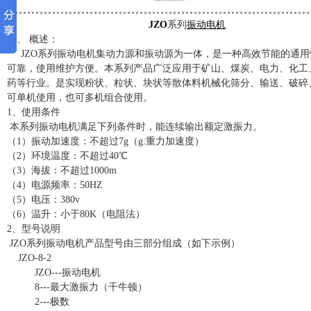
JZO
系列
振动电机
一、 概述：
JZO系列振动电机集动力源和振动源为一体，是一种高效节能的通用
可靠，使用维护方便。本系列产品广泛应用于矿山、煤炭、电力、化工
药等行业。是实现粉状、粒状、块状等散体料机械化筛分、输送、破碎
可单机使用，也可多机组合使用。
1、使用条件
本系列振动电机满足下列条件时，能连续输出额定激振力。
（1）振动加速度：不超过7g（g:重力加速度）
（2）环境温度：不超过40℃
（3）海拔：不超过1000m
（4）电源频率：50HZ
（5）电压：380v
（6）温升：小于80K（电阻法）
2、型号说明
JZO系列振动电机产品型号由三部分组成（如下示例）
JZO-8-2
JZO---振动电机
8---最大激振力（千牛顿）
2---极数