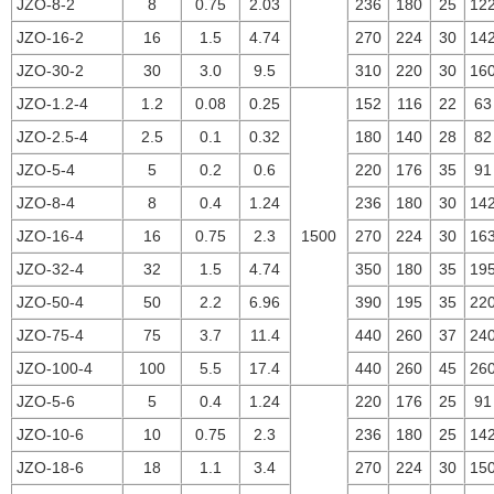
JZO-8-2
8
0.75
2.03
236
180
25
12
JZO-16-2
16
1.5
4.74
270
224
30
14
JZO-30-2
30
3.0
9.5
310
220
30
16
JZO-1.2-4
1.2
0.08
0.25
152
116
22
63
JZO-2.5-4
2.5
0.1
0.32
180
140
28
82
JZO-5-4
5
0.2
0.6
220
176
35
91
JZO-8-4
8
0.4
1.24
236
180
30
14
JZO-16-4
16
0.75
2.3
1500
270
224
30
16
JZO-32-4
32
1.5
4.74
350
180
35
19
JZO-50-4
50
2.2
6.96
390
195
35
22
JZO-75-4
75
3.7
11.4
440
260
37
24
JZO-100-4
100
5.5
17.4
440
260
45
26
JZO-5-6
5
0.4
1.24
220
176
25
91
JZO-10-6
10
0.75
2.3
236
180
25
14
JZO-18-6
18
1.1
3.4
270
224
30
15