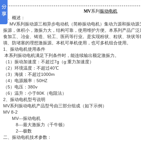
MV
系列
振动电机
一、概述：
MV系列振动源三相异步电动机（简称振动电机）集动力源和振动源
振源，体积小，激振力大，结构可靠，使用维护方便。本系列产品广泛
食加工、冶金、铸造、轻工、医药等行业。是实现粉状、粒状、块状等
填、防堵塞的理想激振源。本机可单机使用，也可多机组合使用。
1、振动电机使用条件
本系列振动电机满足下列条件时，能连续输出额定激振力。
（1）振动加速度：不超过7g（g:重力加速度）
（2）环境温度：不超过40℃
（3）海拔：不超过1000m
（4）电源频率：50HZ
（5）电压：380v
（6）温升：小于80K（电阻法）
2、振动电机型号说明
MV系列振动电机产品型号由三部分组成（如下示例）
MV 8-2
MV---振动电机
8---最大激振力（千牛顿）
2---极数
二、振动电机技术参数：