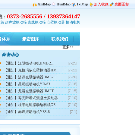
XmlMap
HtmlMap
TxtMap
加入收藏
桌面图标
0373-2685556 / 13937364147
线：
振筛
超声波振动筛
直线振动筛
仓壁振动器
振动电机
务体系
豪密图库
联系我们
更多>>
豪密动态
【通知】江阴振动电机HME-2...
[7-25]
【通知】克拉玛依仓壁振动器HM...
[7-22]
【通知】济源仓壁振动器HMF-...
[7-20]
【通知】昆明振动电机YD-63...
[7-18]
【通知】龙岩仓壁振动器HMFT...
[7-15]
【通知】寿光附着式混凝土振动器...
[7-10]
【通知】桂阳电磁振动给料机GZ...
[7-10]
【通知】赤峰振动电机YZS-8...
[7-1]