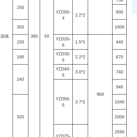
730
250
YZD50-
900
2.2*2
4
350
1000
连续
380
50
YZD20-
150
1.5*2
440
6
YZD30-
180
2.2*2
670
6
YZD40-
3.0*2
740
6
240
940
960
YZD50-
3.7*2
1040
6
320
2000
2590
YZD75-