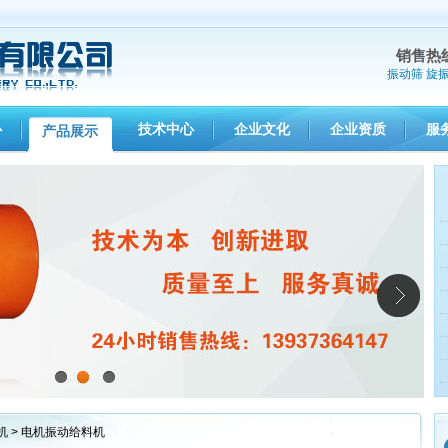
销售热
振动筛
旋
心
技术中心
企业文化
企业资质
服
产品展示
1
2
3
机
> 电机振动给料机