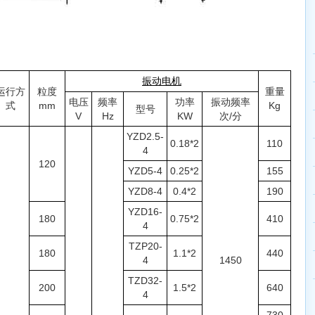
振动电机
运行方
粒度
重量
电压
频率
功率
振动频率
式
mm
Kg
型号
V
Hz
KW
次/分
YZD2.5-
0.18*2
110
4
120
YZD5-4
0.25*2
155
YZD8-4
0.4*2
190
YZD16-
180
0.75*2
410
4
TZP20-
180
1.1*2
440
4
1450
TZD32-
200
1.5*2
640
4