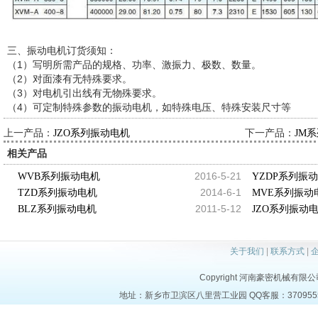
三、振动电机订货须知：
（1）写明所需产品的规格、功率、激振力、极数、数量。
（2）对面漆有无特殊要求。
（3）对电机引出线有无物殊要求。
（4）可定制特殊参数的振动电机，如特殊电压、特殊安装尺寸等
上一产品：
下一产品：
JZO系列振动电机
JM
相关产品
2016-5-21
WVB系列振动电机
YZDP系列振
2014-6-1
TZD系列振动电机
MVE系列振动
2011-5-12
BLZ系列振动电机
JZO系列振动
关于我们
|
联系方式
|
Copyright 河南豪密机械有限公司 al
地址：新乡市卫滨区八里营工业园 QQ客服：37095553 电