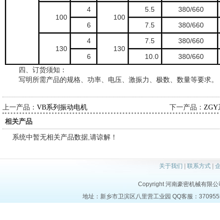
4
5.5
380/660
100
100
6
7.5
380/660
4
7.5
380/660
130
130
6
10.0
380/660
四、订货须知：
写明所需产品的规格、功率、电压、激振力、极数、数量等要求。
上一产品：
下一产品：
VB系列振动电机
ZG
相关产品
系统中暂无相关产品数据,请谅解！
关于我们
|
联系方式
|
Copyright 河南豪密机械有限公司 al
地址：新乡市卫滨区八里营工业园 QQ客服：37095553 电