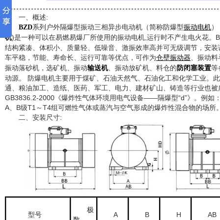
一、概述:
系列户外隔爆型振动三相异步电动机（简称防爆型
）
BZD
振动电机
)是一种可以在易燃易爆厂所使用的振动电机,运行时不产生电火花。
机
结构紧凑、体积小、质量轻、低噪音、激振效率高并可无级调节，安装
车平稳，节能、寿命长、运行可靠等优点，可作为
、振动料
仓壁振动器
振动落砂机，选矿机、振动
、振动放矿机、料仓的
等
输送机
防闭塞装置
动源。 防爆电机主要用于煤矿、石油天然气、石油化工和化学工业。
通、粮油加工、造纸、医药、军工、电力、建材矿山、铸造等行业也被
GB3836.2-2000《爆炸性气体环境用电气设备——隔爆型“d”》。例
A、B级T1～T4组可燃性气体或蒸汽与空气形成的爆炸性混合物的场所
二、安装尺寸:
极
型号
A
B
H
AB
数