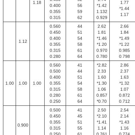
1.18
1.77
0.400
56
*1.42
*1.44
0.355
59
1.132
1.17
0.315
62
0.929
0.560
44
2.62
2.66
0.450
51
1.81
1.84
0.400
54
*1.46
*1.49
1.12
0.355
58
*1.20
*1.22
0.315
61
0.970
0.985
0.280
64
0.780
0.798
0.560
41
*2.82
2.86
0.500
44
2.33
2.37
0.400
51
1.60
1.63
1.00
1.00
1.00
0.355
54
*1.30
*1.32
0.315
58
1.06
1.07
0.280
61
0.857
0.872
0.250
64
*0.70
0.712
0.500
41
2.50
2.54
0.450
45
*2.10
2.14
0.355
51
*1.41
*1.43
0.900
0.315
55
1.14
1.16
0.250
61
0.761
0.774