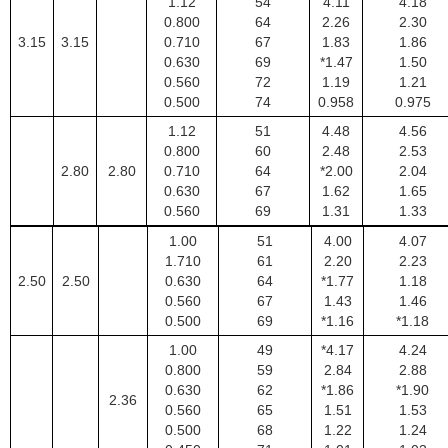
1.12
54
4.11
4.18
0.800
64
2.26
2.30
3.15
3.15
0.710
67
1.83
1.86
0.630
69
*1.47
1.50
0.560
72
1.19
1.21
0.500
74
0.958
0.975
1.12
51
4.48
4.56
0.800
60
2.48
2.53
2.80
2.80
0.710
64
*2.00
2.04
0.630
67
1.62
1.65
0.560
69
1.31
1.33
1.00
51
4.00
4.07
1.710
61
2.20
2.23
2.50
2.50
0.630
64
*1.77
1.18
0.560
67
1.43
1.46
0.500
69
*1.16
*1.18
1.00
49
*4.17
4.24
0.800
59
2.84
2.88
0.630
62
*1.86
*1.90
2.36
0.560
65
1.51
1.53
0.500
68
1.22
1.24