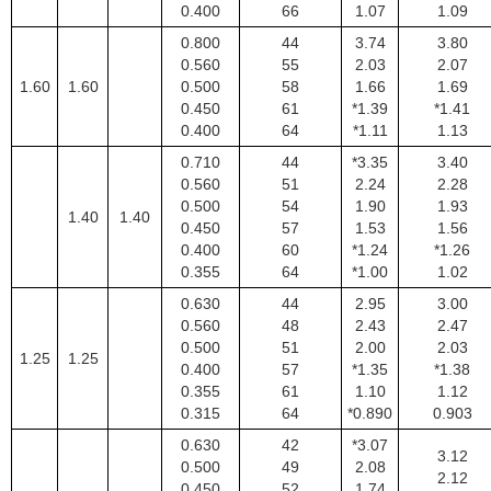
0.400
66
1.07
1.09
0.800
44
3.74
3.80
0.560
55
2.03
2.07
1.60
1.60
0.500
58
1.66
1.69
0.450
61
*1.39
*1.41
0.400
64
*1.11
1.13
0.710
44
*3.35
3.40
0.560
51
2.24
2.28
0.500
54
1.90
1.93
1.40
1.40
0.450
57
1.53
1.56
0.400
60
*1.24
*1.26
0.355
64
*1.00
1.02
0.630
44
2.95
3.00
0.560
48
2.43
2.47
0.500
51
2.00
2.03
1.25
1.25
0.400
57
*1.35
*1.38
0.355
61
1.10
1.12
0.315
64
*0.890
0.903
0.630
42
*3.07
3.12
0.500
49
2.08
2.12
0.450
52
1.74