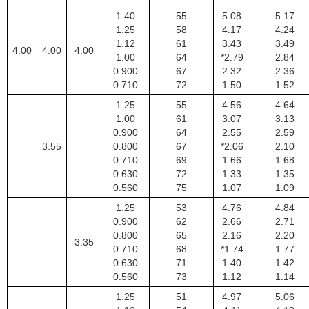
1.40
55
5.08
5.17
1.25
58
4.17
4.24
1.12
61
3.43
3.49
4.00
4.00
4.00
1.00
64
*2.79
2.84
0.900
67
2.32
2.36
0.710
72
1.50
1.52
1.25
55
4.56
4.64
1.00
61
3.07
3.13
0.900
64
2.55
2.59
3.55
0.800
67
*2.06
2.10
0.710
69
1.66
1.68
0.630
72
1.33
1.35
0.560
75
1.07
1.09
1.25
53
4.76
4.84
0.900
62
2.66
2.71
0.800
65
2.16
2.20
3.35
0.710
68
*1.74
1.77
0.630
71
1.40
1.42
0.560
73
1.12
1.14
1.25
51
4.97
5.06