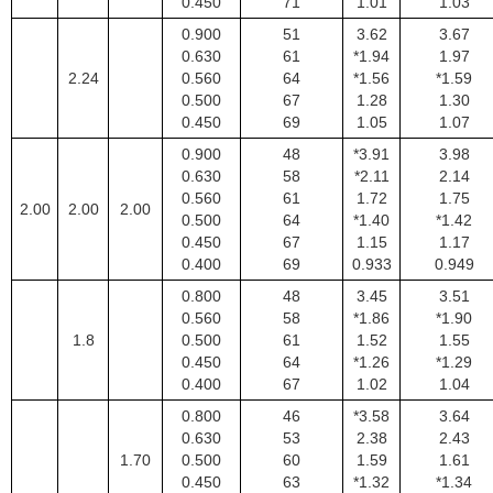
0.450
71
1.01
1.03
0.900
51
3.62
3.67
0.630
61
*1.94
1.97
2.24
0.560
64
*1.56
*1.59
0.500
67
1.28
1.30
0.450
69
1.05
1.07
0.900
48
*3.91
3.98
0.630
58
*2.11
2.14
0.560
61
1.72
1.75
2.00
2.00
2.00
0.500
64
*1.40
*1.42
0.450
67
1.15
1.17
0.400
69
0.933
0.949
0.800
48
3.45
3.51
0.560
58
*1.86
*1.90
1.8
0.500
61
1.52
1.55
0.450
64
*1.26
*1.29
0.400
67
1.02
1.04
0.800
46
*3.58
3.64
0.630
53
2.38
2.43
1.70
0.500
60
1.59
1.61
0.450
63
*1.32
*1.34