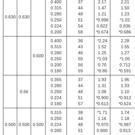
0.400
37
2.17
2.21
0.315
44
1.47
1.50
0.280
48
1.21
1.23
0.630
0.630
0.250
51
*0.998
*1.02
0.224
54
0.822
0.836
0.200
58
*0.674
*0.686
0.400
36
*2.24
2.28
0.315
43
1.52
1.55
0.280
46
1.25
1.27
0.600
0.250
50
*1.03
*1.05
0.200
56
0.70
0.712
0.180
59
*0.85
*0.591
0.355
37
1.93
1.96
0.280
44
1.31
1.33
0.56
0.250
48
1.08
1.10
0.224
51
*0.900
*0.912
0.180
57
*0.613
*0.624
0.315
38
*1.71
1.74
0.250
44
1.16
1.18
0.500
0.500
0.500
0.224
48
*0.970
*0.987
0.200
51
0.800
0.813