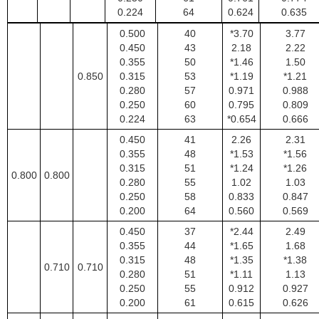
0.224
64
0.624
0.635
0.500
40
*3.70
3.77
0.450
43
2.18
2.22
0.355
50
*1.46
1.50
0.850
0.315
53
*1.19
*1.21
0.280
57
0.971
0.988
0.250
60
0.795
0.809
0.224
63
*0.654
0.666
0.450
41
2.26
2.31
0.355
48
*1.53
*1.56
0.315
51
*1.24
*1.26
0.800
0.800
0.280
55
1.02
1.03
0.250
58
0.833
0.847
0.200
64
0.560
0.569
0.450
37
*2.44
2.49
0.355
44
*1.65
1.68
0.315
48
*1.35
*1.38
0.710
0.710
0.280
51
*1.11
1.13
0.250
55
0.912
0.927
0.200
61
0.615
0.626