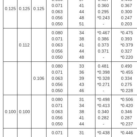
0.071
41
0.360
0.367
0.125
0.125
0.125
0.063
44
0.295
0.300
0.056
48
*0.243
0.247
0.050
51
-
0.203
0.080
34
*0.467
*0.475
0.071
38
0.386
0.393
0.112
0.063
41
0.373
*0.379
0.056
44
0.371
0.327
0.050
48
-
*0.220
0.080
33
0.481
0.490
0.071
36
*0.398
*0.455
0.106
0.063
39
*0.328
0.334
0.056
43
*0.271
0.275
0.050
46
-
*0.228
0.080
31
*0.498
*0.506
0.071
34
*0.413
*0.420
0.100
0.100
0.063
38
0.340
0.346
0.056
41
0.282
0.287
0.050
44
-
*0.237
0.071
31
*0.438
*0.446