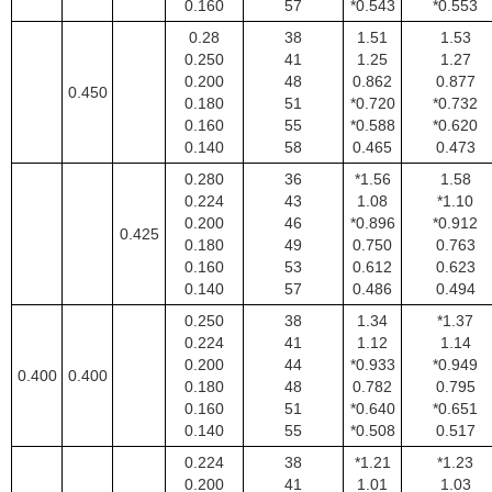
0.160
57
*0.543
*0.553
0.28
38
1.51
1.53
0.250
41
1.25
1.27
0.200
48
0.862
0.877
0.450
0.180
51
*0.720
*0.732
0.160
55
*0.588
*0.620
0.140
58
0.465
0.473
0.280
36
*1.56
1.58
0.224
43
1.08
*1.10
0.200
46
*0.896
*0.912
0.425
0.180
49
0.750
0.763
0.160
53
0.612
0.623
0.140
57
0.486
0.494
0.250
38
1.34
*1.37
0.224
41
1.12
1.14
0.200
44
*0.933
*0.949
0.400
0.400
0.180
48
0.782
0.795
0.160
51
*0.640
*0.651
0.140
55
*0.508
0.517
0.224
38
*1.21
*1.23
0.200
41
1.01
1.03