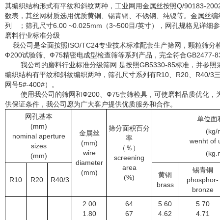
其编织结构形式有平纹和斜纹两种，工业网用金属丝按照Q/90183-2
数表，其丝网材质选用优质黄铜、锡青铜、不锈钢、纯镍等。金属丝编织方孔
列 ；筛孔尺寸6.00 ~0.025mm（3~500目/英寸），网孔规格见详细
磨料行业标准分级
我公司是全面按照ISO/TC24专业技术标准配套生产筛网，颗粒筛
Ф200试验筛、Ф75精密电成型检查筛等系列产品，完全符合GB2477-83
我公司的磨料行业标准分级筛网 是按照GB5330-85标准，并参照采用IS
编织结构有平纹和斜纹编织两种，筛孔尺寸系列有R10、R20、R40/3三种 
网号5#-400#）。
使用我公司的筛网和Ф200、Ф75套筛检具，可使磨料品质优化，
供保证条件，我公司愿为广大客户提供优质服务和合作。
网孔基本
单位面
(mm)
筛分面积百分
(kg/
金属丝
nominal aperture
率
wenht of 
(mm)
sizes
（％）
wire
(kg.
(mm)
screening
diameter
area
锡青铜
(mm)
黄铜
(%)
R10
R20
R40/3
phosphor-
brass
bronze
2.00
64
5.60
5.70
1.80
67
4.62
4.71