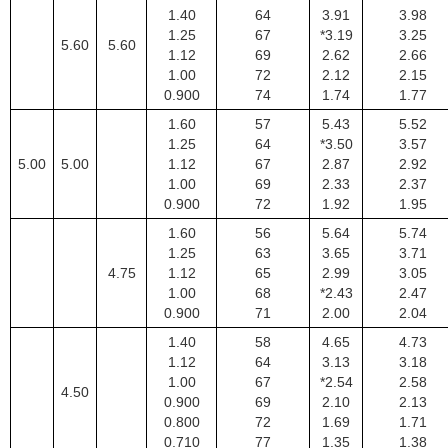
1.40
64
3.91
3.98
1.25
67
*3.19
3.25
5.60
5.60
1.12
69
2.62
2.66
1.00
72
2.12
2.15
0.900
74
1.74
1.77
1.60
57
5.43
5.52
1.25
64
*3.50
3.57
5.00
5.00
1.12
67
2.87
2.92
1.00
69
2.33
2.37
0.900
72
1.92
1.95
1.60
56
5.64
5.74
1.25
63
3.65
3.71
4.75
1.12
65
2.99
3.05
1.00
68
*2.43
2.47
0.900
71
2.00
2.04
1.40
58
4.65
4.73
1.12
64
3.13
3.18
1.00
67
*2.54
2.58
4.50
0.900
69
2.10
2.13
0.800
72
1.69
1.71
0.710
77
1.35
1.38