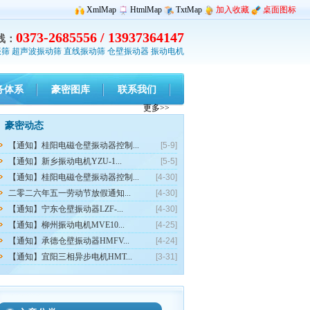
XmlMap
HtmlMap
TxtMap
加入收藏
桌面图标
0373-2685556 / 13937364147
线：
振筛
超声波振动筛
直线振动筛
仓壁振动器
振动电机
务体系
豪密图库
联系我们
更多>>
豪密动态
【通知】桂阳电磁仓壁振动器控制...
[5-9]
【通知】新乡振动电机YZU-1...
[5-5]
【通知】桂阳电磁仓壁振动器控制...
[4-30]
二零二六年五一劳动节放假通知...
[4-30]
【通知】宁东仓壁振动器LZF-...
[4-30]
【通知】柳州振动电机MVE10...
[4-25]
【通知】承德仓壁振动器HMFV...
[4-24]
【通知】宜阳三相异步电机HMT...
[3-31]