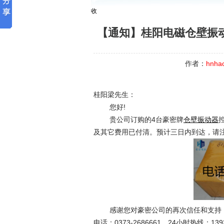
收
【通知】桂阳电磁仓壁振动
作者：
hnha
桂阳梁先生：
您好!
贵公司订购的4台豪密牌
仓壁振动器
及其它费用已付清。预计三日内到达，请
感谢您对豪密公司的再次信任和支持，
电话：0373-2686661，24小时热线：139