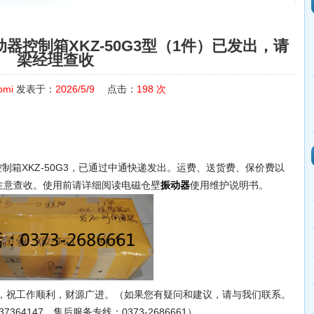
器控制箱XKZ-50G3型（1件）已发出，请
梁经理查收
omi
发表于：
2026/5/9
点击：
198
次
控制箱XKZ-50G3，已通过中通快递发出。运费、送货费、保价费以
注意查收。使用前请详细阅读电磁仓壁
使用维护说明书。
振动器
祝工作顺利，财源广进。（如果您有疑问和建议，请与我们联系。
37364147，售后服务专线：0373-2686661）