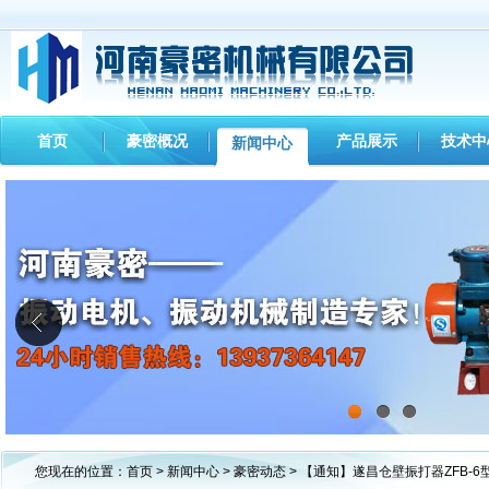
首页
豪密概况
产品展示
技术中
新闻中心
1
2
3
您现在的位置：
首页
>
新闻中心
>
豪密动态
> 【通知】遂昌仓壁振打器ZFB-6