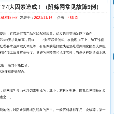
？4大因素造成！（附筛网常见故障5例）
机械有限公司
发表于：
2021/11/16
点击：
486
次
使用，直接决定着产品的级配和质量。优质筛网需满足以下条件：
C和Mn要求足够高，而Si、P、S则应尽量低些。在物理加工上，加工过程
处理要求达到索氏体组织，有条件的最好能快速热处理到细化的奥氏体组
料经加工后具有高强度、良好的扭转值和抗疲劳性，当然这样制造成本就
织紧密，绝对不能松动。
紧板及筛框正确配合。
，筛网堵孔是由各种因素形成的，其中，石料的形状、网孔临界颗粒的多
素之一。
能地低，以防止筛网堵孔现象的产生。一般石料场都采用二次破碎，第一