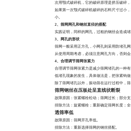
次用颚式破碎机，它的破碎原理是挤压破碎，
如果第一次颚式破碎机破碎的石料尺寸过小，
小。
2、筛网网孔和钢丝直径的搭配
实践证明，同样的网孔，过粗的钢丝会造成堵
3、网孔的形状
筛网一般采用正方孔，小网孔则采用防堵孔网
从使用周期考虑，必须注意网孔方向，否则会
4、合理调节筛网张紧力
合理调节筛网张紧力是减少筛网堵孔的一种有
低堵孔现象的发生，具体做法是，把张紧钩做
除了筛网堵孔以外，振动筛在运行过程中，筛
筛网钢丝在压板处呈直线状断裂
故障原因：
张紧螺栓松动；
筛网过长；
部分支
排除方法：
旋紧螺栓；
重新确定筛网长度；
全
透筛率低
故障原因：
筛网开孔率低。
排除方法：
重新选择筛网的钢丝搭配。