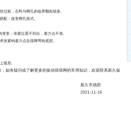
丝过粗；
石料与网孔的临界颗粒较多。
搭配；
改变网孔形式。
钩变形；
张紧位置不到位，着力点不准。
求张紧钩着力点在筛网弯钩底部。
上弧形。
布，如有疑问或了解更多的振动筛筛网的常用知识，欢迎联系新久振
咨询和学术交流。
市场部
-11-16