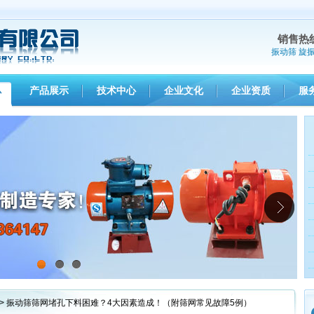
销售热
振动筛
旋
产品展示
技术中心
企业文化
企业资质
服
心
1
2
3
> 振动筛筛网堵孔下料困难？4大因素造成！（附筛网常见故障5例）