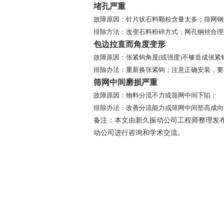
堵孔严重
故障原因：
针片状石料颗粒含量太多；
筛网钢
排除方法：
改变石料粉碎方式；
网孔钢丝合理
包边拉直而角度变形
故障原因：
张紧钩角度(或强度)不够造成张紧
排除办法：
重新换张紧钩；
注意正确安装，要
筛网中间磨损严重
故障原因：
物料分流不力或筛网中间下陷；
排除办法：
改善分流能力或筛网中间垫高成向
备注：本文由新久振动公司工程师整理发
动公司进行
新久
2021