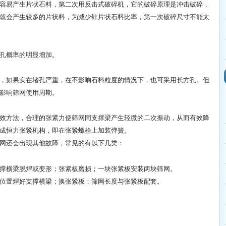
容易产生片状石料，第二次用反击式破碎机，它的破碎原理是冲击破碎，
就会产生较多的片状料，为减少针片状石料比率，第一次破碎尺寸不能太
孔概率的明显增加。
，如果实在堵孔严重，在不影响石料粒度的情况下，也可采用长方孔。但
影响筛网使用周期。
效方法，合理的张紧力使筛网同支撑梁产生轻微的二次振动，从而有效降
成恒力张紧机构，即在张紧螺栓上加装弹簧。
网还会出现其他故障，常见的有以下几类：
撑横梁脱焊或变形；
张紧板磨损；
一块张紧板安装两块筛网。
位置焊好支撑横梁；
换张紧板；
筛网长度与张紧板配套。