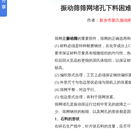
振动筛筛网堵孔下料困难
作者：
新乡市新久振动
筛网是
振动筛
的重要部件，筛网的正确选用和
(1) 材料必须是特种耐磨钢丝，在化学成分上
要求保证材料尽量具有细微组织的均匀性，热
织后回火至晶粒更细的屈氏体组织，以保证材
较高。
(2) 编织形式合理，工艺上必须保证钢丝编
(3) 外形尺寸与包边形状必须与筛机上的张
(4) 筛网平整，对边平行。
(5) 包边形式合理，有利于筛网张紧。
筛网堵孔是振动筛运行过程中常见的故障之一
少、筛网钢丝的粗细、以及网孔的形状都是因
1、石料的形状
在碎石生产线中，针片状石料的含量，应尽可