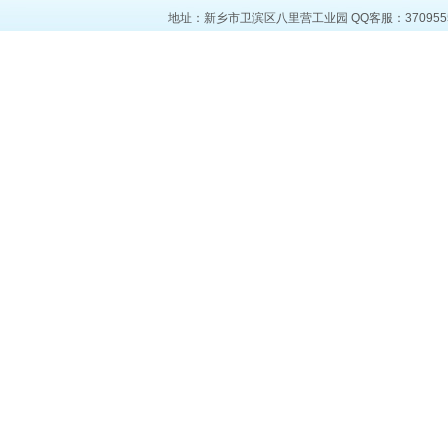
地址：新乡市卫滨区八里营工业园 QQ客服：37095553 电