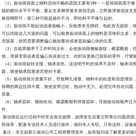
（1）振动筛筛面上物料流动不畅的原因主要有3种：一是筛箱韧度不够
箱的横向水平不平衡，要从支承脚弹簧本身找毛病，立即换弹簧或改支
换筛网即可；第三种可能是操作不当，即给料不平衡引起的。
（2）振动筛不能起动或者振幅小，应检查有无障碍，电机有无损坏，
可以排除这几方面的问题，可以检查振动筛面上的物料是否堆积太多，
否脱落，按照需要调整偏心轴加重块或者是副偏心块的位置。
（3）在临界频率下工作时间太长，会使振动筛侧板裂纹，横梁断裂，
弛，弹簧变形或者是偏心块误差过大。此时应更换已损坏的零件，拧紧
（4）振动筛旋转太慢，轴承发热，这说明平时的保养不及时，轴承润
题，致使轴承阻塞迷宫密封卡塞。
（5）振动筛筛分质量不好，导致网孔堵塞、物料中的粒度和湿度增加
筛网的两边拉得不紧，致使皮带过松，拖动中无力。处理完毕存在问题
质量。
（6）轴承损坏、螺栓松动、横梁断裂和弹簧损坏，导致振动筛噪声过
件。
振动筛在运行过程中经常会发生故障，故障发生后要立即查出问题原因
和保养，配备专业技术人员进行操作，做到专人专职。只有这样，设备
备注：本文由新久振动公司工程师整理发布，如有疑问或了解更多的振