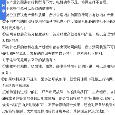
影响产量的因素有筛机型号不对、电机功率不足、筛网选择不合理。
对于这些问题可以采取的措施有：
①筛分直径决定产量和质量，所以合理增加筛面直径可以有效增加产量
②不同型号的振动筛使用的
也不同，如筛机配备的电机不匹配
振动电机
及时更换电机；
③筛网目数越高筛分精度越好，筛分精度高就会影响产量，所以合理增
3堵网问题
不论什么样的物料在生产过程中都会出现堵网问题，所以清网装置不可
物料堵网的原因。常见的原因有物料自身特性、物料外形不规则。
对于这些问题可以采取的措施有：
①由物料的粘性、吸附性、团聚、静电等特性引起的问题，可以选用相
设备；
②如果物料外形不规则，呈多边形或条形，就需要使用冲孔板进行清网
4振动筛扭振现象
振动筛运转过程中的任一环节出现故障，均会影响到下一生产程序。当
偏移或者弹簧阻尼参数出现故障后，则会导致筛箱产生“扭曲振动现象”
设备出现“扭曲振动现象”后，不仅会影响筛分效果，还会对设备结构造
设备筛箱振裂，大大缩短振动筛的使用寿命。其原因及解决方法如下：