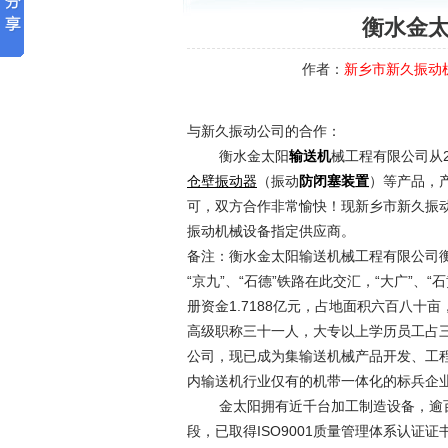
衡水金
作者：
新乡市新久振动
与新久振动公司的合作：
衡水金太阳
械工程有限公司从
输送机
（振动
）等产品，
仓壁振动器
防闭塞装置
可，双方合作非常愉快！现新乡市新久振
振动机械设备指定供应商。
备注：衡水金太阳输送机械工程有限公司
“京九”、“石德”铁路在此交汇，“大广”
册资金1.7188亿元，占地面积六百八十
高级职称三十一人，大专以上学历员工占
公司，现已成为集输送机械产品开发、工
内输送机行业仅有的机带一体化的标兵企
金太阳拥有近千台加工制造设备，逾百
段，已取得ISO9001质量管理体系认证