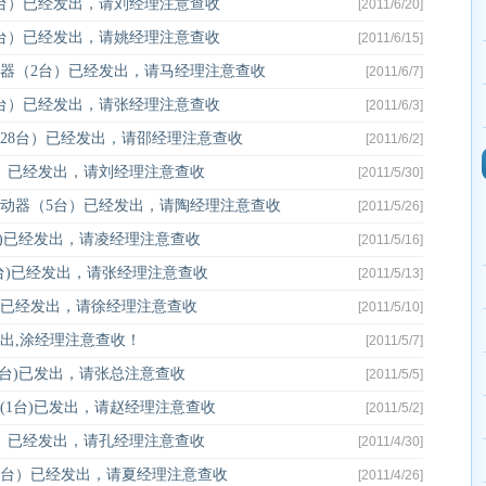
台）已经发出，请刘经理注意查收
[2011/6/20]
台）已经发出，请姚经理注意查收
[2011/6/15]
器（2台）已经发出，请马经理注意查收
[2011/6/7]
台）已经发出，请张经理注意查收
[2011/6/3]
28台）已经发出，请邵经理注意查收
[2011/6/2]
）已经发出，请刘经理注意查收
[2011/5/30]
动器（5台）已经发出，请陶经理注意查收
[2011/5/26]
台)已经发出，请凌经理注意查收
[2011/5/16]
台)已经发出，请张经理注意查收
[2011/5/13]
已经发出，请徐经理注意查收
[2011/5/10]
出,涂经理注意查收！
[2011/5/7]
2台)已发出，请张总注意查收
[2011/5/5]
(1台)已发出，请赵经理注意查收
[2011/5/2]
）已经发出，请孔经理注意查收
[2011/4/30]
2台）已经发出，请夏经理注意查收
[2011/4/26]