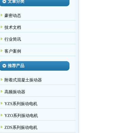
文章分类
豪密动态
技术文档
行业简讯
客户案例
推荐产品
附着式混凝土振动器
高频振动器
YZS系列振动电机
YZO系列振动电机
ZDS系列振动电机