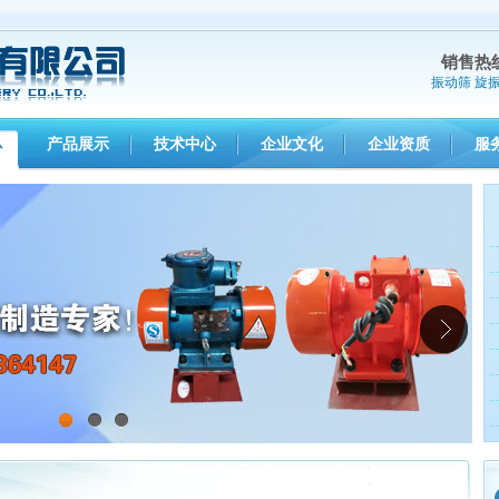
销售热
振动筛
旋
产品展示
技术中心
企业文化
企业资质
服
心
1
2
3