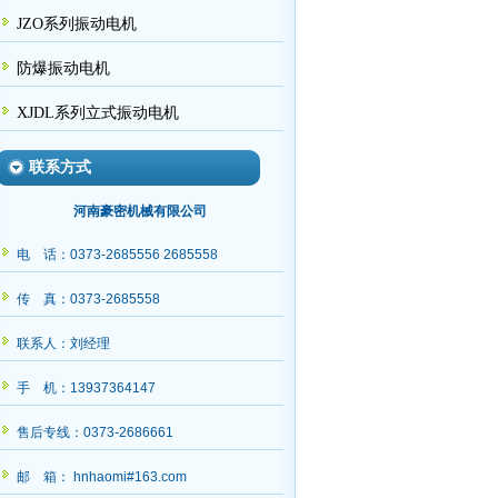
JZO系列振动电机
防爆振动电机
XJDL系列立式振动电机
联系方式
河南豪密机械有限公司
电 话：0373-2685556 2685558
传 真：0373-2685558
联系人：刘经理
手 机：13937364147
售后专线：0373-2686661
邮 箱： hnhaomi#163.com