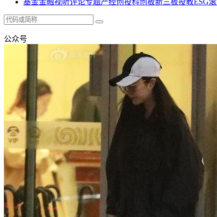
基金
金融
视听
评论
专题
产经
创投
科创板
新三板
投教
ESG
滚
公众号