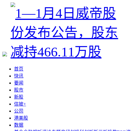
首页
快讯
要闻
股市
新股
信披+
公司
港美股
数据