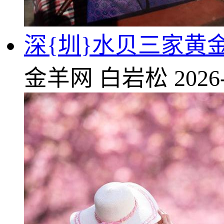
深{圳}水贝三家黄
金羊网
白岩松
2026