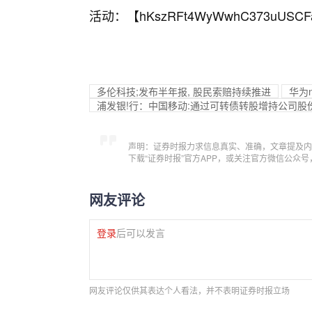
活动：【
hKszRFt4WyWwhC373uUSCF
多伦科技;发布半年报, 股民索赔持续推进
华为n
浦发银!行：中国移动:通过可转债转股增持公司股份 
声明：证券时报力求信息真实、准确，文章提及内
下载“证券时报”官方APP，或关注官方微信公众
网友评论
登录
后可以发言
网友评论仅供其表达个人看法，并不表明证券时报立场